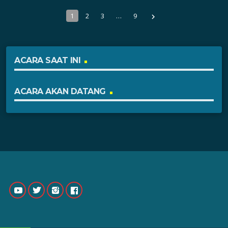
1
2
3
…
9
navigate_next
ACARA SAAT INI
ACARA AKAN DATANG