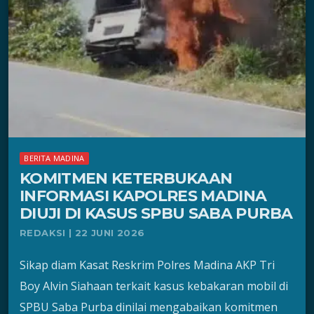
BERITA MADINA
KOMITMEN KETERBUKAAN
INFORMASI KAPOLRES MADINA
DIUJI DI KASUS SPBU SABA PURBA
REDAKSI | 22 JUNI 2026
Sikap diam Kasat Reskrim Polres Madina AKP Tri
Boy Alvin Siahaan terkait kasus kebakaran mobil di
SPBU Saba Purba dinilai mengabaikan komitmen