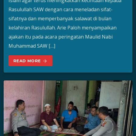
Islam agar terus meningkatkan kecintaan kepada
Rasulullah SAW dengan cara meneladan sifat-
sifatnya dan memperbanyak salawat di bulan
kelahiran Rasulullah. Arie Paloh menyampaikan
ajakan itu pada acara peringatan Maulid Nabi
Muhammad SAW […]
READ MORE
arrow_forward