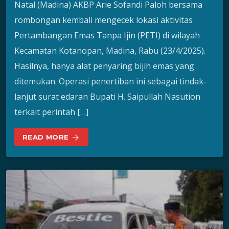
Natal (Madina) AKBP Arie Sofandi Paloh bersama
rombongan kembali mengecek lokasi aktivitas
Pertambangan Emas Tanpa Ijin (PETI) di wilayah
Kecamatan Kotanopan, Madina, Rabu (23/4/2025).
Hasilnya, hanya alat penyaring bijih emas yang
ditemukan. Operasi penertiban ini sebagai tindak-
lanjut surat edaran Bupati H. Saipullah Nasution
terkait perintah […]
READ MORE
arrow_forward