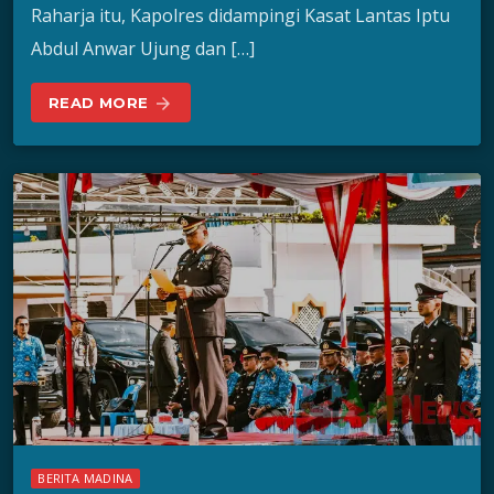
Raharja itu, Kapolres didampingi Kasat Lantas Iptu
Abdul Anwar Ujung dan […]
READ MORE
arrow_forward
BERITA MADINA