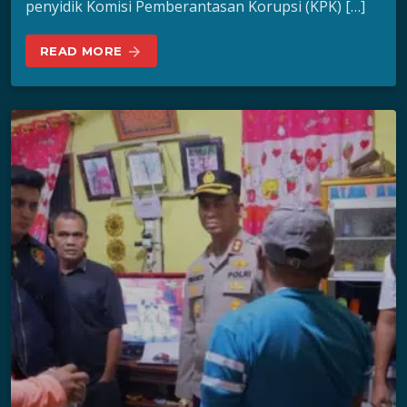
penyidik Komisi Pemberantasan Korupsi (KPK) […]
READ MORE
arrow_forward