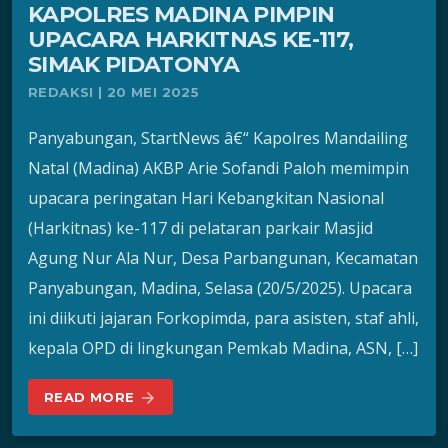
KAPOLRES MADINA PIMPIN
UPACARA HARKITNAS KE-117,
SIMAK PIDATONYA
REDAKSI | 20 MEI 2025
Panyabungan, StartNews â€“ Kapolres Mandailing
Natal (Madina) AKBP Arie Sofandi Paloh memimpin
upacara peringatan Hari Kebangkitan Nasional
(Harkitnas) ke-117 di pelataran parkair Masjid
Agung Nur Ala Nur, Desa Parbangunan, Kecamatan
Panyabungan, Madina, Selasa (20/5/2025). Upacara
ini diikuti jajaran Forkopimda, para asisten, staf ahli,
kepala OPD di lingkungan Pemkab Madina, ASN, […]
READ MORE
arrow_forward