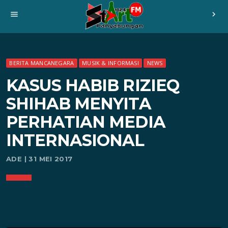
menu
chevron_right
BERITA MANCANEGARA
MUSIK & INFORMASI
NEWS
KASUS HABIB RIZIEQ
SHIHAB MENYITA
PERHATIAN MEDIA
INTERNASIONAL
ADE | 31 MEI 2017