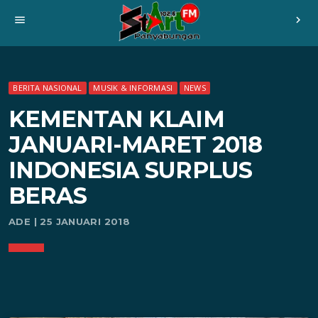
menu
chevron_right
BERITA NASIONAL
MUSIK & INFORMASI
NEWS
KEMENTAN KLAIM
JANUARI-MARET 2018
INDONESIA SURPLUS
BERAS
ADE | 25 JANUARI 2018