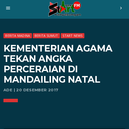
menu
chevron_right
BERITA MADINA
BERITA SUMUT
START NEWS
KEMENTERIAN AGAMA
TEKAN ANGKA
PERCERAIAN DI
MANDAILING NATAL
ADE | 20 DESEMBER 2017