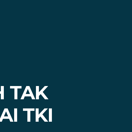
H TAK
I TKI