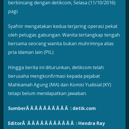
berbincang dengan detikcom, Selasa (11/10/2016)
pagi.
Syafnir mengatakan kedua terjaring operasi pekat
oleh petugas gabungan. Wanita tertangkap tengah
bersama seorang wanita bukan muhrimnya alias
pria idaman lain (PIL)
Hingga berita ini diturunkan, detikcom telah
berusaha mengkonfirmasi kepada pejabat
Mahkamah Agung (MA) dan Komisi Yudisial (KY)
tetapi belum mendapatkan jawaban.
SumberÂ Â Â Â Â Â Â Â Â Â : detik.com
EditorÂ Â Â Â Â Â Â Â Â Â Â Â : Hendra Ray