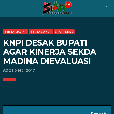
menu
chevron_right
BERITA MADINA
BERITA SUMUT
START NEWS
KNPI DESAK BUPATI
AGAR KINERJA SEKDA
MADINA DIEVALUASI
ADE | 8 MEI 2017