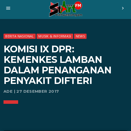
menu
chevron_right
BERITA NASIONAL
MUSIK & INFORMASI
NEWS
KOMISI IX DPR:
KEMENKES LAMBAN
DALAM PENANGANAN
PENYAKIT DIFTERI
ADE | 27 DESEMBER 2017