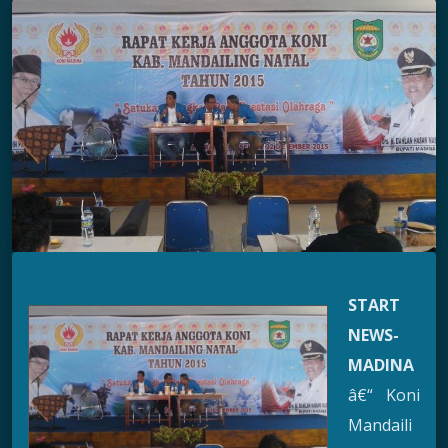
START
NEWS-
MADINA
â€“ Koni
Mandaili