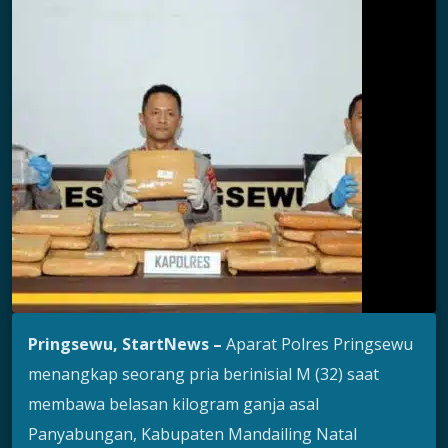
Pringsewu, StartNews –
Aparat Polres Pringsewu
menangkap seorang pria berinisial M (32) saat
membawa belasan kilogram ganja asal
Panyabungan, Kabupaten Mandailing Natal