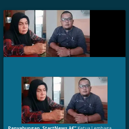
Panyabungan, StartNews â€“
Ketua Lembaga