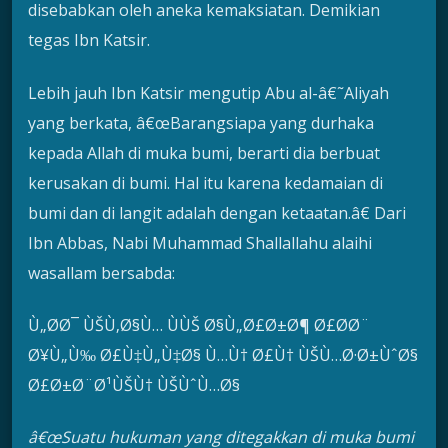
disebabkan oleh aneka kemaksiatan. Demikian
tegas Ibn Katsir.
Lebih jauh Ibn Katsir mengutip Abu al-â€˜Aliyah
yang berkata, â€œBarangsiapa yang durhaka
kepada Allah di muka bumi, berarti dia berbuat
kerusakan di bumi. Hal itu karena kedamaian di
bumi dan di langit adalah dengan ketaatan.â€ Dari
Ibn Abbas, Nabi Muhammad Shallallahu alaihi
wasallam bersabda:
Ù„Ø­Ø¯ ÙŠÙ‚Ø§Ù… ÙÙŠ Ø§Ù„Ø£Ø±Ø¶ Ø£Ø­Ø¨
Ø¥Ù„Ù‰ Ø£Ù‡Ù„Ù‡Ø§ Ù…Ù† Ø£Ù† ÙŠÙ…Ø·Ø±ÙˆØ§
Ø£Ø±Ø¨Ø¹ÙŠÙ† ÙŠÙˆÙ…Ø§
â€œSuatu hukuman yang ditegakkan di muka bumi