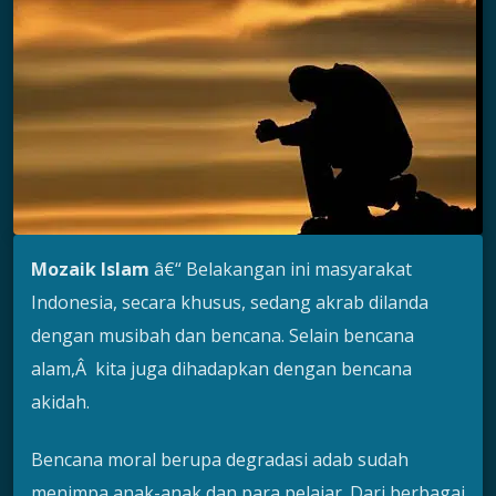
Mozaik Islam
â€“ Belakangan ini masyarakat
Indonesia, secara khusus, sedang akrab dilanda
dengan musibah dan bencana. Selain bencana
alam,Â kita juga dihadapkan dengan bencana
akidah.
Bencana moral berupa degradasi adab sudah
menimpa anak-anak dan para pelajar. Dari berbagai