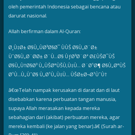
oleh pemerintah Indonesia sebagai bencana atau
darurat nasional.
Allah berfirman dalam Al-Quran:
Ø¸Ù‡Ø± Ø§Ù„ÙØ³Ø§Ø¯ ÙÙŠ Ø§Ù„Ø¨Ø±
ÙˆØ§Ù„Ø¨Ø­Ø± Ø¨Ù…Ø§ ÙƒØ³Ø¨Øª Ø£ÙŠØ¯ÙŠ
Ø§Ù„Ù†Ø§Ø³ Ù„ÙŠØ°ÙŠÙ‚Ù‡Ù… Ø¨Ø¹Ø¶ Ø§Ù„Ø°ÙŠ
Ø¹Ù…Ù„ÙˆØ§ Ù„Ø¹Ù„Ù‡Ù… ÙŠØ±Ø¬Ø¹ÙˆÙ†
â€œTelah nampak kerusakan di darat dan di laut
disebabkan karena perbuatan tangan manusia,
supaya Allah merasakan kepada mereka
sebahagian dari (akibat) perbuatan mereka, agar
mereka kembali (ke jalan yang benar).â€ (Surah ar-