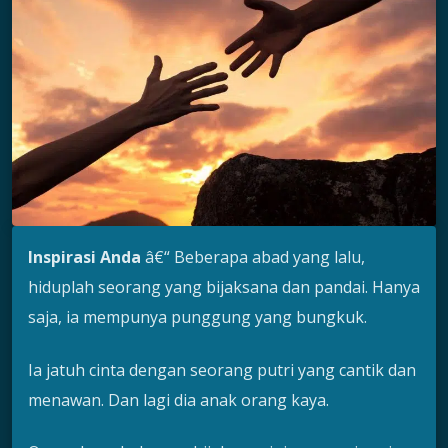
Inspirasi Anda
â€“ Beberapa abad yang lalu,
hiduplah seorang yang bijaksana dan pandai. Hanya
saja, ia mempunya punggung yang bungkuk.
Ia jatuh cinta dengan seorang putri yang cantik dan
menawan. Dan lagi dia anak orang kaya.