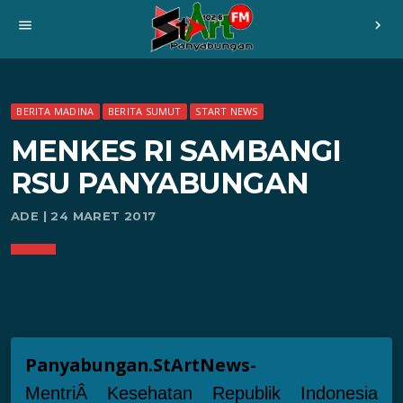
menu
chevron_right
BERITA MADINA
BERITA SUMUT
START NEWS
MENKES RI SAMBANGI
RSU PANYABUNGAN
ADE | 24 MARET 2017
Panyabungan.StArtNews-
Mentri
Â Kesehatan Republik Indonesia