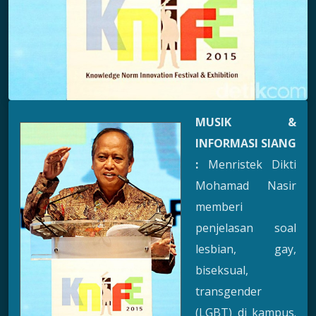
MUSIK &
INFORMASI SIANG
:
Menristek Dikti
Mohamad Nasir
memberi
penjelasan soal
lesbian, gay,
biseksual,
transgender
(LGBT) di kampus.