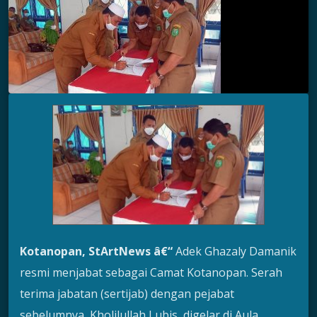
Kotanopan, StArtNews â€“
Adek Ghazaly Damanik
resmi menjabat sebagai Camat Kotanopan. Serah
terima jabatan (sertijab) dengan pejabat
sebelumnya, Kholilullah Lubis, digelar di Aula