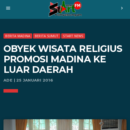
menu
chevron_right
BERITA MADINA
BERITA SUMUT
START NEWS
OBYEK WISATA RELIGIUS
PROMOSI MADINA KE
LUAR DAERAH
ADE | 25 JANUARI 2016