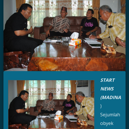
START
NEWS
(MADINA
)
Sejumlah
obyek