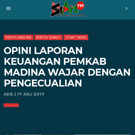
menu
chevron_right
BERITA MADINA
BERITA SUMUT
START NEWS
OPINI LAPORAN
KEUANGAN PEMKAB
MADINA WAJAR DENGAN
PENGECUALIAN
ADE | 17 JULI 2017