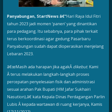
Panyabungan, StartNews â€“
Hari Raya Idul Fitri
tahun 2023 jadi momen ‘panen’ yang dinantikan
para pedagang. Itu sebabnya, para pihak terkait
terus berkoordinasi agar gedung Pasarbaru
Panyabungan sudah dapat dioperasikan menjelang
Lebaran 2023.
â€œMasih ada harapan jika agakÂ
dikebut
. Kami
Â terus melakukan langkah-langkah proses
percepatan penyelesaian fisik dan administrasi
sesuai arahan Pak Bupati (HM Jafar Sukhairi
Nasution),â€ kata Kepala Dinas Perdagangan Parlin
Lubis Â kepada wartawan di ruang kerjanya, Kamis
(17/11/2022).