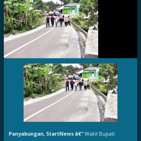
Panyabungan,
StartNews â€“
Wakil Bupati