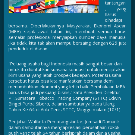
tantangan
, yang
harus
dihadapi
bersama. Diberlakukannya Masyarakat Ekonomi Asean
(MEA) sejak awal tahun ini, membuat semua harus
semakin profesional menyiapkan sumber daya manusia.
Jika tidak, kita tak akan mampu bersaing dengan 625 juta
penduduk di Asean.
“Peluang usaha bagi Indonesia masih sangat besar dan
untuk itu dibutuhkan suasana kondusif untuk menciptakan
iklim usaha yang lebih prospek kedepan. Potensi usaha
tersebut harus bisa kita manfaatkan bersama demi
menumbuhkan ekonomi yang lebih baik. Pembukaan MEA
harus bisa jadi pekuang bisnis,” kata Presiden Direktur
PT.Sumatera Tobacco Trading Company (STTC) Edwin
Bingei Purba Siboro, dalam sambutanya pada Ulang
Tahun Ke 64 di Aula Tenis STTC, Minggu malam (10/1).
Penjabat Walikota Pematangsiantar, Jumsadi Damanik
dalam sambutannya mengapresiasi perusahaan rokok
putih yang telah 64 tahun berkiprah dalam dunia usaha,