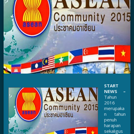
START
NEWS –
Tahun
2016
merupaka
n tahun
penuh
harapan
sekaligus