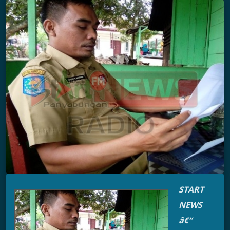
START
NEWS
â€“