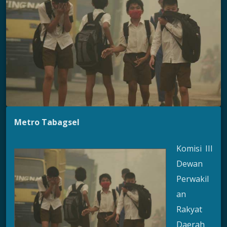
Metro Tabagsel
Komisi III
Dewan
Perwakil
an
Rakyat
Daerah