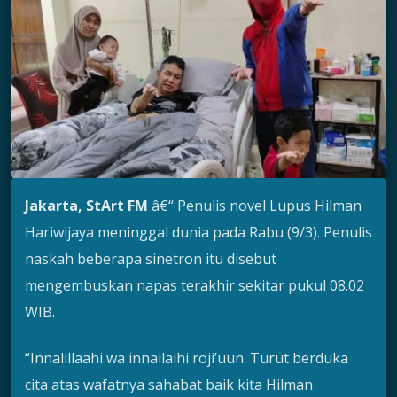
Jakarta, StArt FM
â€“ Penulis novel Lupus Hilman
Hariwijaya meninggal dunia pada Rabu (9/3). Penulis
naskah beberapa sinetron itu disebut
mengembuskan napas terakhir sekitar pukul 08.02
WIB.
“Innalillaahi wa innailaihi roji’uun. Turut berduka
cita atas wafatnya sahabat baik kita Hilman