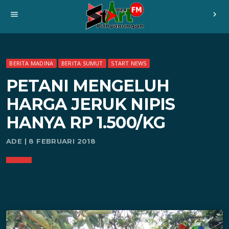
menu
chevron_right
BERITA MADINA
BERITA SUMUT
START NEWS
PETANI MENGELUH
HARGA JERUK NIPIS
HANYA RP 1.500/KG
ADE | 8 FEBRUARI 2018