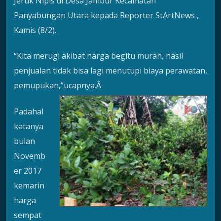
Jeruk Nipis di Desa Jambur Kecamatan
Panyabungan Utara kepada Reporter StArtNews ,
Kamis (8/2).
“Kita merugi akibat harga begitu murah, hasil
penjualan tidak bisa lagi menutupi biaya perawatan,
pemupukan,”ucapnya.Â
Padahal
katanya
bulan
Novemb
er 2017
kemarin
harga
sempat