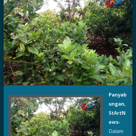
Panyab
ungan
,
StArtN
ews-
Dalam