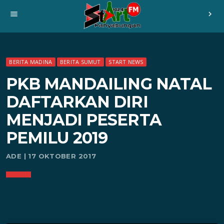
menu
chevron_right
BERITA MADINA
BERITA SUMUT
START NEWS
PKB MANDAILING NATAL
DAFTARKAN DIRI
MENJADI PESERTA
PEMILU 2019
ADE | 17 OKTOBER 2017