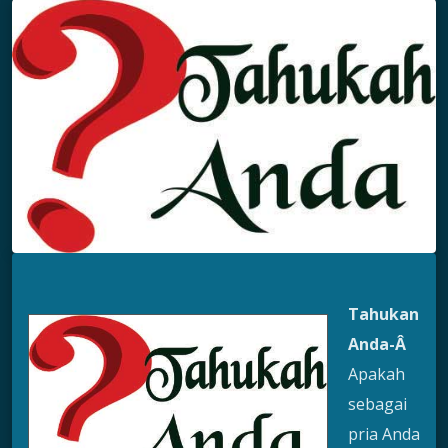
Tahukan
Anda-Â
Apakah
sebagai
pria Anda