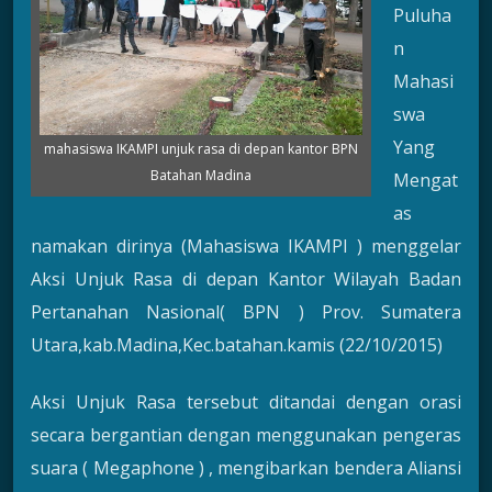
Puluha
n
Mahasi
swa
Yang
mahasiswa IKAMPI unjuk rasa di depan kantor BPN
Batahan Madina
Mengat
as
namakan dirinya (Mahasiswa IKAMPI ) menggelar
Aksi Unjuk Rasa di depan Kantor Wilayah Badan
Pertanahan Nasional( BPN ) Prov. Sumatera
Utara,kab.Madina,Kec.batahan.kamis (22/10/2015)
Aksi Unjuk Rasa tersebut ditandai dengan orasi
secara bergantian dengan menggunakan pengeras
suara ( Megaphone ) , mengibarkan bendera Aliansi