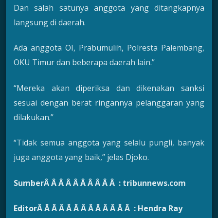
Dan salah satunya anggota yang ditangkapnya
langsung di daerah.
Ada anggota OI, Prabumulih, Polresta Palembang,
OKU Timur dan beberapa daerah lain.”
“Mereka akan diperiksa dan dikenakan sanksi
sesuai dengan berat ringannya pelanggaran yang
dilakukan.”
“Tidak semua anggota yang selalu pungli, banyak
juga anggota yang baik,” jelas Djoko.
SumberÂ Â Â Â Â Â Â Â Â Â : tribunnews.com
EditorÂ Â Â Â Â Â Â Â Â Â Â Â Â : Hendra Ray