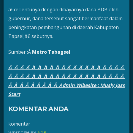
â€œTentunya dengan dibayarnya dana BDB oleh
gubernur, dana tersebut sangat bermanfaat dalam
peningkatan pembangunan di daerah Kabupaten
Tapsel,â€ sebutnya.
Sumber :Â
Metro Tabagsel
Â Â Â Â Â Â Â Â Â Â Â Â Â Â Â Â Â Â Â Â
Â Â Â Â Â Â Â Â Â Â Â Â Â Â Â Â Â Â Â Â
Â Â Â Â Â Â Â Â Â Admin Wibesite : Musly Joss
Start
KOMENTAR ANDA
komentar
WRITTEN BY
ADE