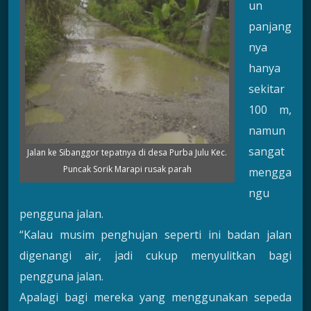
un
panjang
nya
hanya
sekitar
100 m,
namun
sangat
Jalan ke Sibanggor tepatnya di desa Purba Julu Kec.
Puncak Sorik Marapi rusak parah
mengga
ngu
pengguna jalan.
“Kalau musim penghujan seperti ini badan jalan
digenangi air, jadi cukup menyulitkan bagi
pengguna jalan.
Apalagi bagi mereka yang menggunakan sepeda