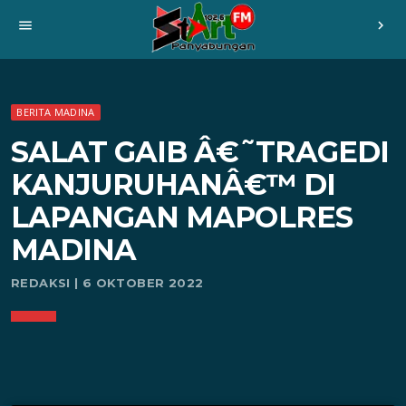
menu
chevron_right
BERITA MADINA
SALAT GAIB Â€˜TRAGEDI
KANJURUHANÂ€™ DI
LAPANGAN MAPOLRES
MADINA
REDAKSI | 6 OKTOBER 2022