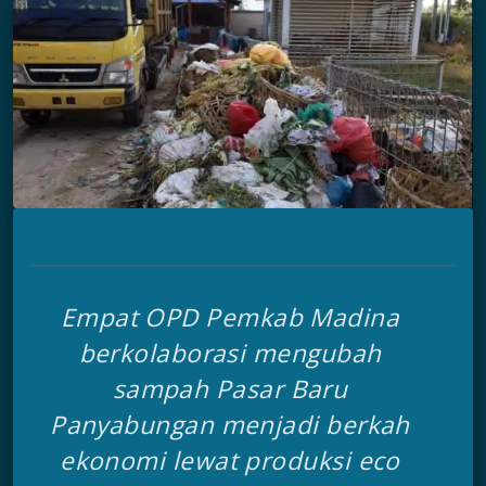
Empat OPD Pemkab Madina
berkolaborasi mengubah
sampah Pasar Baru
Panyabungan menjadi berkah
ekonomi lewat produksi
eco