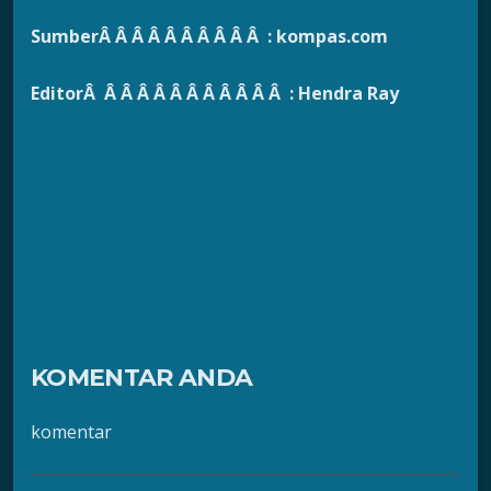
SumberÂ Â Â Â Â Â Â Â Â Â : kompas.com
EditorÂ Â Â Â Â Â Â Â Â Â Â Â : Hendra Ray
KOMENTAR ANDA
komentar