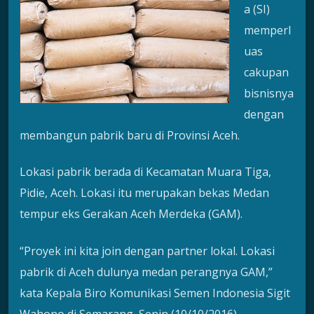
a (SI)
memperl
uas
cakupan
bisnisnya
dengan
membangun pabrik baru di Provinsi Aceh.
Lokasi pabrik berada di Kecamatan Muara Tiga,
Pidie, Aceh. Lokasi itu merupakan bekas Medan
tempur eks Gerakan Aceh Merdeka (GAM).
“Proyek ini kita join dengan partner lokal. Lokasi
pabrik di Aceh dulunya medan perangnya GAM,”
kata Kepala Biro Komunikasi Semen Indonesia Sigit
Wahono di Semarang, Senin (10/10/2016).