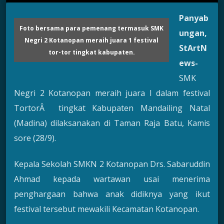
Panyab
Foto bersama para pemenang termasuk SMK
ungan,
Negri 2 Kotanopan meraih juara 1 festival
StArtN
tor-tor tingkat kabupaten.
ews-
SMK
Negri 2 Kotanopan meraih juara I dalam festival
TortorÂ tingkat Kabupaten Mandailing Natal
(Madina) dilaksanakan di Taman Raja Batu, Kamis
sore (28/9).
Kepala Sekolah SMKN 2 Kotanopan Drs. Sabaruddin
Ahmad kepada wartawan usai menerima
penghargaan bahwa anak didiknya yang ikut
festival tersebut mewakili Kecamatan Kotanopan.