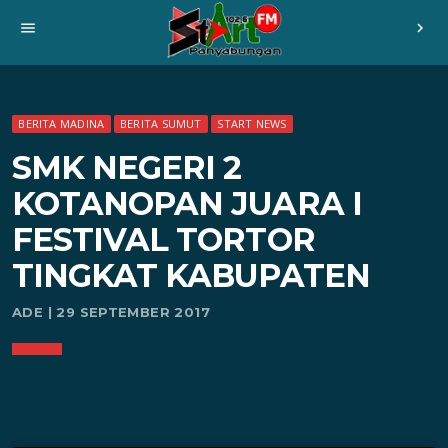
menu
chevron_right
BERITA MADINA
BERITA SUMUT
START NEWS
SMK NEGERI 2
KOTANOPAN JUARA I
FESTIVAL TORTOR
TINGKAT KABUPATEN
ADE | 29 SEPTEMBER 2017