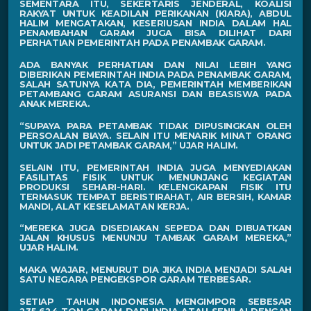
SEMENTARA ITU, SEKERTARIS JENDERAL, KOALISI
RAKYAT UNTUK KEADILAN PERIKANAN (KIARA), ABDUL
HALIM MENGATAKAN, KESERIUSAN INDIA DALAM HAL
PENAMBAHAN GARAM JUGA BISA DILIHAT DARI
PERHATIAN PEMERINTAH PADA PENAMBAK GARAM.
ADA BANYAK PERHATIAN DAN NILAI LEBIH YANG
DIBERIKAN PEMERINTAH INDIA PADA PENAMBAK GARAM,
SALAH SATUNYA KATA DIA, PEMERINTAH MEMBERIKAN
PETAMBANG GARAM ASURANSI DAN BEASISWA PADA
ANAK MEREKA.
“SUPAYA PARA PETAMBAK TIDAK DIPUSINGKAN OLEH
PERSOALAN BIAYA. SELAIN ITU MENARIK MINAT ORANG
UNTUK JADI PETAMBAK GARAM,” UJAR HALIM.
SELAIN ITU, PEMERINTAH INDIA JUGA MENYEDIAKAN
FASILITAS FISIK UNTUK MENUNJANG KEGIATAN
PRODUKSI SEHARI-HARI. KELENGKAPAN FISIK ITU
TERMASUK TEMPAT BERISTIRAHAT, AIR BERSIH, KAMAR
MANDI, ALAT KESELAMATAN KERJA.
“MEREKA JUGA DISEDIAKAN SEPEDA DAN DIBUATKAN
JALAN KHUSUS MENUNJU TAMBAK GARAM MEREKA,”
UJAR HALIM.
MAKA WAJAR, MENURUT DIA JIKA INDIA MENJADI SALAH
SATU NEGARA PENGEKSPOR GARAM TERBESAR.
SETIAP TAHUN INDONESIA MENGIMPOR SEBESAR