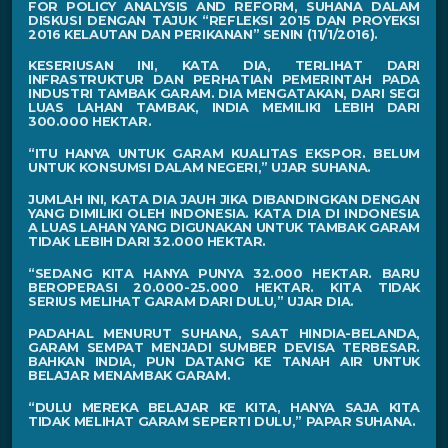
FOR POLICY ANALYSIS AND REFORM, SUHANA DALAM
DISKUSI DENGAN TAJUK “REFLEKSI 2015 DAN PROYEKSI
2016 KELAUTAN DAN PERIKANAN” SENIN (11/1/2016).
KESERIUSAN INI, KATA DIA, TERLIHAT DARI
INFRASTRUKTUR DAN PERHATIAN PEMERINTAH PADA
INDUSTRI TAMBAK GARAM. DIA MENGATAKAN, DARI SEGI
LUAS LAHAN TAMBAK, INDIA MEMILIKI LEBIH DARI
300.000 HEKTAR.
“ITU HANYA UNTUK GARAM KUALITAS EKSPOR. BELUM
UNTUK KONSUMSI DALAM NEGERI,” UJAR SUHANA.
JUMLAH INI, KATA DIA JAUH JIKA DIBANDINGKAN DENGAN
YANG DIMILIKI OLEH INDONESIA. KATA DIA DI INDONESIA
A LUAS LAHAN YANG DIGUNAKAN UNTUK TAMBAK GARAM
TIDAK LEBIH DARI 32.000 HEKTAR.
“SEDANG KITA HANYA PUNYA 32.000 HEKTAR. BARU
BEROPERASI 20.000-25.000 HEKTAR. KITA TIDAK
SERIUS MELIHAT GARAM DARI DULU,” UJAR DIA.
PADAHAL MENURUT SUHANA, SAAT HINDIA-BELANDA,
GARAM SEMPAT MENJADI SUMBER DEVISA TERBESAR.
BAHKAN INDIA, PUN DATANG KE TANAH AIR UNTUK
BELAJAR MENAMBAK GARAM.
“DULU MEREKA BELAJAR KE KITA, HANYA SAJA KITA
TIDAK MELIHAT GARAM SEPERTI DULU,” PAPAR SUHANA.