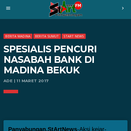
menu
chevron_right
BERITA MADINA
BERITA SUMUT
START NEWS
SPESIALIS PENCURI
NASABAH BANK DI
MADINA BEKUK
ADE | 11 MARET 2017
Panyabungan.StArtNews
-Aksi kejar-