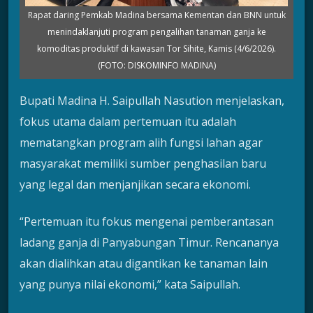
Rapat daring Pemkab Madina bersama Kementan dan BNN untuk
menindaklanjuti program pengalihan tanaman ganja ke
komoditas produktif di kawasan Tor Sihite, Kamis (4/6/2026).
(FOTO: DISKOMINFO MADINA)
Bupati Madina H. Saipullah Nasution menjelaskan,
fokus utama dalam pertemuan itu adalah
mematangkan program alih fungsi lahan agar
masyarakat memiliki sumber penghasilan baru
yang legal dan menjanjikan secara ekonomi.
“Pertemuan itu fokus mengenai pemberantasan
ladang ganja di Panyabungan Timur. Rencananya
akan dialihkan atau digantikan ke tanaman lain
yang punya nilai ekonomi,” kata Saipullah.