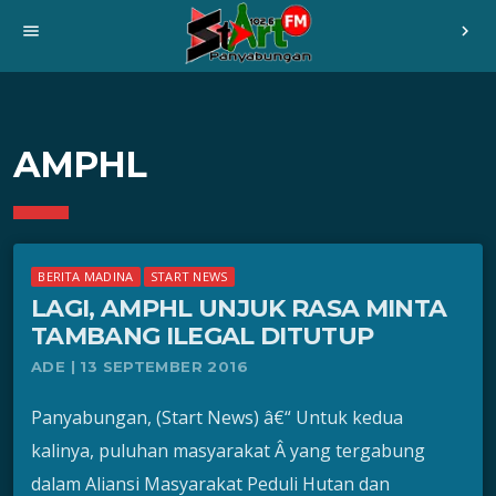
menu
chevron_right
AMPHL
BERITA MADINA
START NEWS
LAGI, AMPHL UNJUK RASA MINTA
TAMBANG ILEGAL DITUTUP
ADE | 13 SEPTEMBER 2016
Panyabungan, (Start News) â€“ Untuk kedua
kalinya, puluhan masyarakat Â yang tergabung
dalam Aliansi Masyarakat Peduli Hutan dan