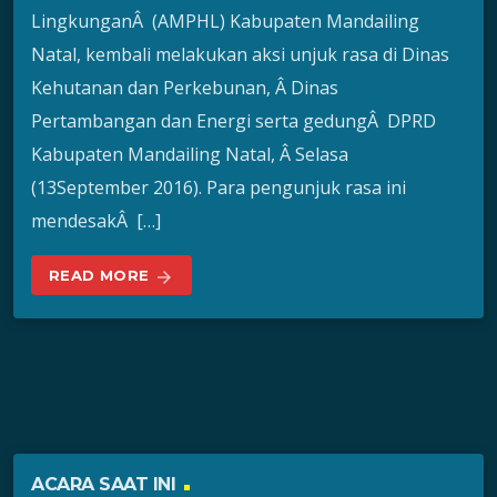
LingkunganÂ (AMPHL) Kabupaten Mandailing
Natal, kembali melakukan aksi unjuk rasa di Dinas
Kehutanan dan Perkebunan, Â Dinas
Pertambangan dan Energi serta gedungÂ DPRD
Kabupaten Mandailing Natal, Â Selasa
(13September 2016). Para pengunjuk rasa ini
mendesakÂ […]
READ MORE
arrow_forward
ACARA SAAT INI