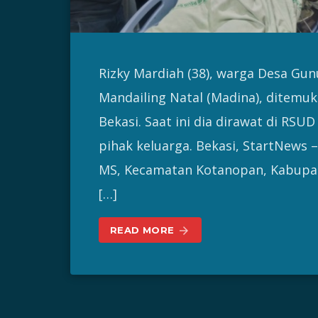
Rizky Mardiah (38), warga Desa G
Mandailing Natal (Madina), ditemuk
Bekasi. Saat ini dia dirawat di R
pihak keluarga. Bekasi, StartNews
MS, Kecamatan Kotanopan, Kabupat
[…]
READ MORE
arrow_forward