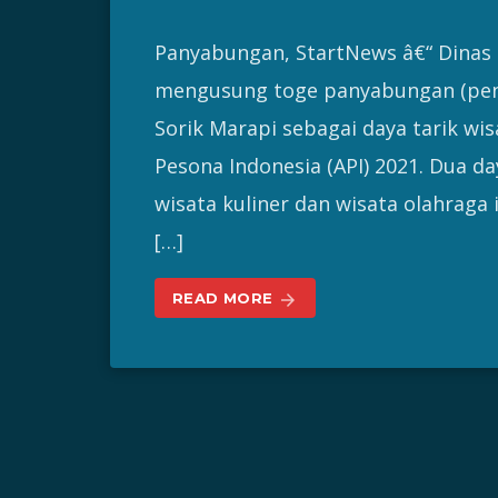
Panyabungan, StartNews â€“ Dinas 
mengusung toge panyabungan (pen
Sorik Marapi sebagai daya tarik wi
Pesona Indonesia (API) 2021. Dua da
wisata kuliner dan wisata olahraga 
[…]
READ MORE
arrow_forward