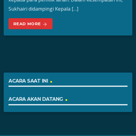
Sukhairi didampingi Kepala […]
READ MORE
arrow_forward
ACARA SAAT INI
ACARA AKAN DATANG