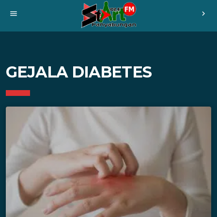
menu
chevron_right
GEJALA DIABETES