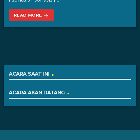
READ MORE
arrow_forward
ACARA SAAT INI
ACARA AKAN DATANG