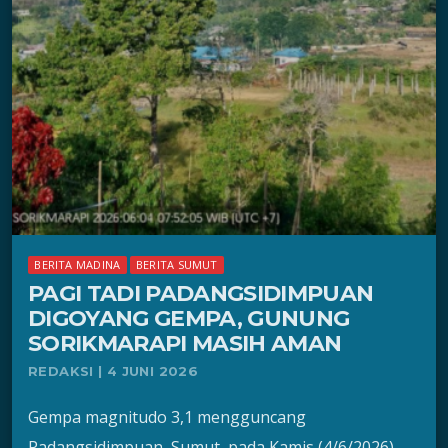
BERITA MADINA
BERITA SUMUT
PAGI TADI PADANGSIDIMPUAN
DIGOYANG GEMPA, GUNUNG
SORIKMARAPI MASIH AMAN
REDAKSI | 4 JUNI 2026
Gempa magnitudo 3,1 mengguncang
Padangsidimpuan, Sumut, pada Kamis (4/6/2026)