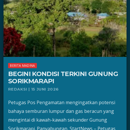
BERITA MADINA
BEGINI KONDISI TERKINI GUNUNG
SORIKMARAPI
REDAKSI | 15 JUNI 2026
Petugas Pos Pengamatan mengingatkan potensi
bahaya semburan lumpur dan gas beracun yang
mengintai di kawah-kawah sekunder Gunung
Sorikmarapi. Panyabungan, StartNews – Petugas