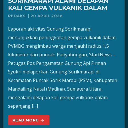
SORIKMARAPI ALAMI DELAPAN
KALI GEMPA VULKANIK DALAM
REDAKSI | 20 APRIL 2026
Laporan aktivitas Gunung Sorikmarapi
menunjukkan peningkatan gempa vulkanik dalam.
PVMBG mengimbau warga menjauhi radius 1,5
kilometer dari puncak. Panyabungan, StartNews –
Petugas Pos Pengamatan Gunung Api Firman
Syukri melaporkan Gunung Sorikmarapi di
Kecamatan Puncak Sorik Marapi (PSM), Kabupaten
Mandailing Natal (Madina), Sumatera Utara,
mengalami delapan kali gempa vulkanik dalam
sepanjang […]
READ MORE
arrow_forward