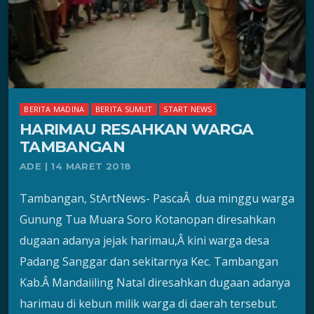
BERITA MADINA
BERITA SUMUT
START NEWS
HARIMAU RESAHKAN WARGA
TAMBANGAN
ADE | 14 MARET 2018
Tambangan, StArtNews- PascaÂ dua minggu warga
Gunung Tua Muara Soro Kotanopan diresahkan
dugaan adanya jejak harimau,Â kini warga desa
Padang Sanggar dan sekitarnya Kec. Tambangan
Kab.Â Mandaiiling Natal diresahkan dugaan adanya
harimau di kebun milik warga di daerah tersebut.