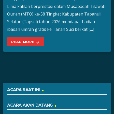
Lima kafilah berprestasi dalam Musabaqah Tilawatil
Qur’an (MTQ) ke-58 Tingkat Kabupaten Tapanuli
Selatan (Tapsel) tahun 2026 mendapat hadiah
ibadah umrah gratis ke Tanah Suci berkat […]
READ MORE
arrow_forward
ACARA SAAT INI
ACARA AKAN DATANG