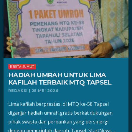
BERITA SUMUT
HADIAH UMRAH UNTUK LIMA
KAFILAH TERBAIK MTQ TAPSEL
REDAKSI | 25 MEI 2026
Lima kafilah berprestasi di MTQ ke-58 Tapsel
diganjar hadiah umrah gratis berkat dukungan
pihak swasta dan perbankan yang bersinergi
dengan pemerintah daerah. Tapsel, StartNews –