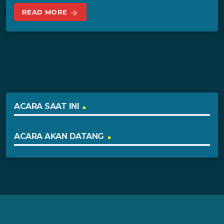
READ MORE
arrow_forward
ACARA SAAT INI
ACARA AKAN DATANG