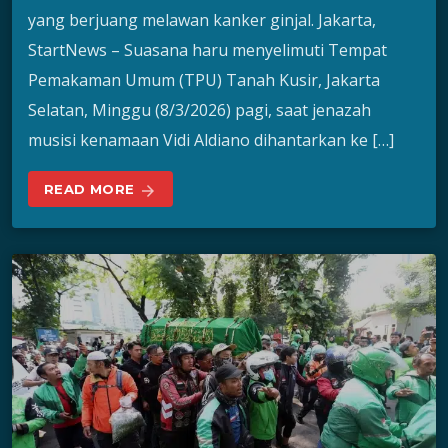
yang berjuang melawan kanker ginjal. Jakarta,
StartNews – Suasana haru menyelimuti Tempat
Pemakaman Umum (TPU) Tanah Kusir, Jakarta
Selatan, Minggu (8/3/2026) pagi, saat jenazah
musisi kenamaan Vidi Aldiano dihantarkan ke […]
READ MORE
arrow_forward