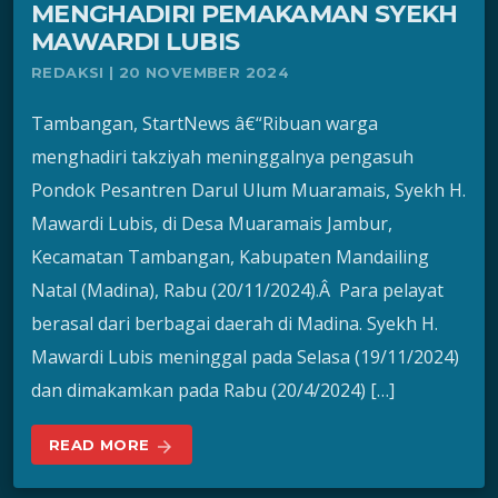
MENGHADIRI PEMAKAMAN SYEKH
MAWARDI LUBIS
REDAKSI | 20 NOVEMBER 2024
Tambangan, StartNews â€“Ribuan warga
menghadiri takziyah meninggalnya pengasuh
Pondok Pesantren Darul Ulum Muaramais, Syekh H.
Mawardi Lubis, di Desa Muaramais Jambur,
Kecamatan Tambangan, Kabupaten Mandailing
Natal (Madina), Rabu (20/11/2024).Â Para pelayat
berasal dari berbagai daerah di Madina. Syekh H.
Mawardi Lubis meninggal pada Selasa (19/11/2024)
dan dimakamkan pada Rabu (20/4/2024) […]
READ MORE
arrow_forward