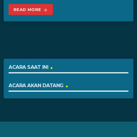
READ MORE
arrow_forward
ACARA SAAT INI
ACARA AKAN DATANG