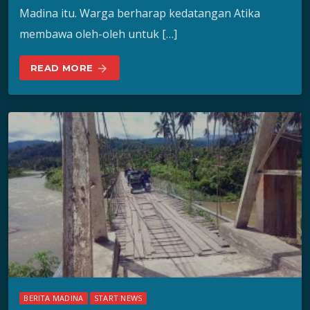
Madina itu. Warga berharap kedatangan Atika
membawa oleh-oleh untuk […]
READ MORE
arrow_forward
BERITA MADINA
START NEWS