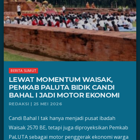
BERITA SUMUT
LEWAT MOMENTUM WAISAK,
PEMKAB PALUTA BIDIK CANDI
BAHAL I JADI MOTOR EKONOMI
REDAKSI | 25 MEI 2026
Candi Bahal I tak hanya menjadi pusat ibadah
Waisak 2570 BE, tetapi juga diproyeksikan Pemkab
PaLUTA sebagai motor penggerak ekonomi warga