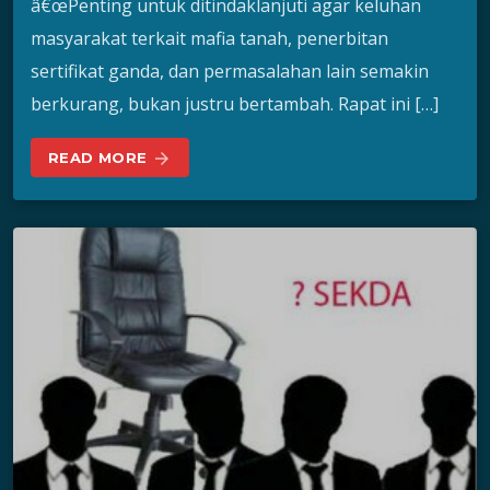
â€œPenting untuk ditindaklanjuti agar keluhan
masyarakat terkait mafia tanah, penerbitan
sertifikat ganda, dan permasalahan lain semakin
berkurang, bukan justru bertambah. Rapat ini […]
READ MORE
arrow_forward